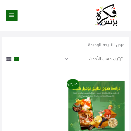
خطي
لى
لمحتوى
عرض النتيجة الوحيدة
السعر
السعر
تخفيض!
الأصلي
الحالي
هو:
هو:
120,00 $.
150,00 $.