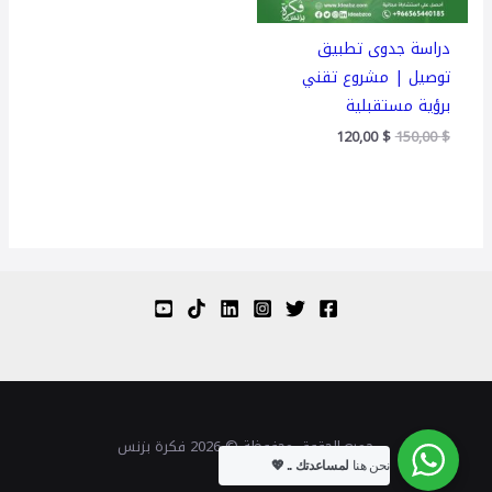
دراسة جدوى تطبيق
توصيل | مشروع تقني
برؤية مستقبلية
120,00
$
150,00
$
جميع الحقوق محفوظة © 2026 فكرة بزنس
نحن هنا
لمساعدتك .. 💖