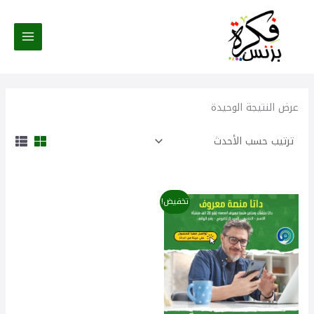
خطي
لى
لمحتوى
عرض النتيجة الوحيدة
السعر
السعر
تخفيض!
الأصلي
الحالي
هو:
هو:
50,00 $.
85,00 $.