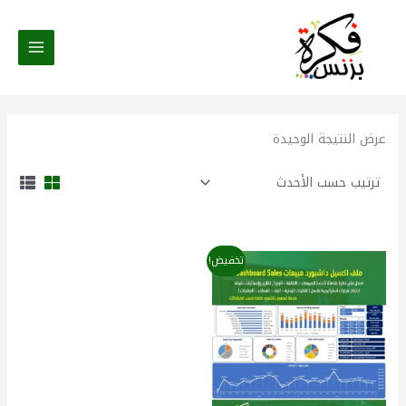
خطي
لى
لمحتوى
عرض النتيجة الوحيدة
السعر
السعر
تخفيض!
الأصلي
الحالي
هو:
هو:
25,00 $.
30,00 $.