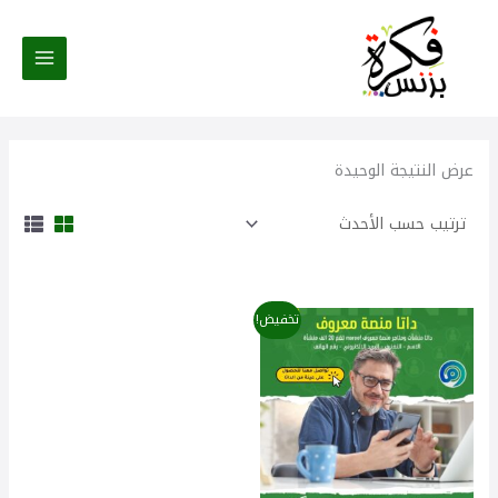
خطي
لى
لمحتوى
عرض النتيجة الوحيدة
السعر
السعر
تخفيض!
الأصلي
الحالي
هو:
هو:
50,00 $.
85,00 $.