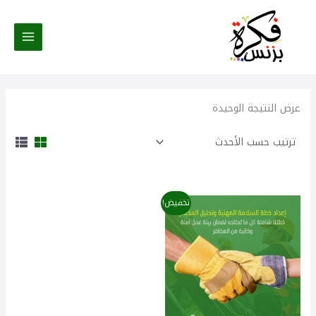
خطي
لى
لمحتوى
عرض النتيجة الوحيدة
السعر
السعر
تخفيض!
الأصلي
الحالي
هو:
هو:
185,00 $.
250,00 $.