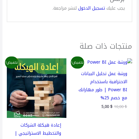
يجب عليك
تسجيل الدخول
لنشر مراجعة.
منتجات ذات صلة
السعر
السعر
السعر
السعر
تخفيض!
تخفيض!
الأصلي
الحالي
الأصلي
الحالي
هو:
هو:
هو:
هو:
ورشة عمل تحليل البيانات
450,00 $.
500,00 $.
5,00 $.
10,00 $.
الاحترافية باستخدام
Power BI | طور مهاراتك
مع خصم 25%
5,00
$
10,00
$
إعادة هيكلة الشركات
والتخطيط الاستراتيجي |