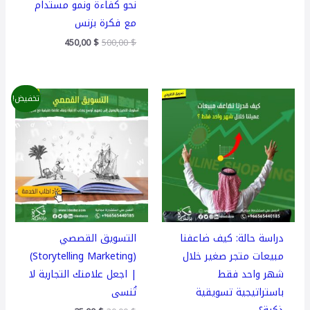
نحو كفاءة ونمو مستدام
مع فكرة بزنس
450,00
$
500,00
$
السعر
السعر
تخفيض!
الأصلي
الحالي
هو:
هو:
25,00 $.
30,00 $.
دراسة حالة: كيف ضاعفنا
التسويق القصصي
مبيعات متجر صغير خلال
(Storytelling Marketing)
شهر واحد فقط
| اجعل علامتك التجارية لا
باستراتيجية تسويقية
تُنسى