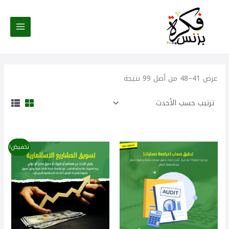
تم
خطي
الفرز
حسب
لى
الأحدث
لمحتوى
عرض 41–48 من أصل 99 نتيجة
السعر
السعر
تخفيض!
الأصلي
الحالي
هو:
هو:
100,00 $.
150,00 $.