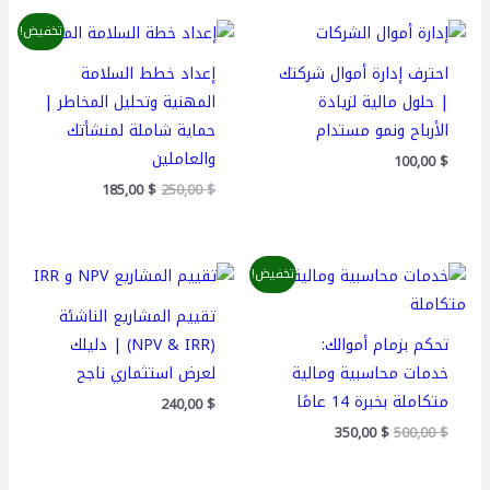
السعر
السعر
تخفيض!
الأصلي
الحالي
هو:
هو:
احترف إدارة أموال شركتك
إعداد خطط السلامة
185,00 $.
250,00 $.
| حلول مالية لزيادة
المهنية وتحليل المخاطر |
الأرباح ونمو مستدام
حماية شاملة لمنشأتك
والعاملين
100,00
$
185,00
$
250,00
$
السعر
السعر
تخفيض!
الأصلي
الحالي
هو:
هو:
تقييم المشاريع الناشئة
350,00 $.
500,00 $.
تحكم بزمام أموالك:
(NPV & IRR) | دليلك
خدمات محاسبية ومالية
لعرض استثماري ناجح
متكاملة بخبرة 14 عامًا
240,00
$
350,00
$
500,00
$