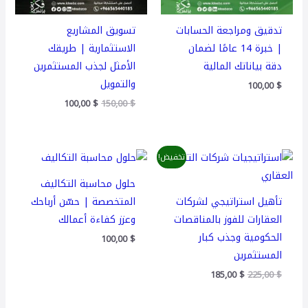
تدقيق ومراجعة الحسابات
تسويق المشاريع
| خبرة 14 عامًا لضمان
الاستثمارية | طريقك
دقة بياناتك المالية
الأمثل لجذب المستثمرين
والتمويل
100,00
$
100,00
$
150,00
$
السعر
السعر
تخفيض!
الأصلي
الحالي
هو:
هو:
حلول محاسبة التكاليف
185,00 $.
225,00 $.
تأهيل استراتيجي لشركات
المتخصصة | حسّن أرباحك
العقارات للفوز بالمناقصات
وعزز كفاءة أعمالك
الحكومية وجذب كبار
100,00
$
المستثمرين
185,00
$
225,00
$