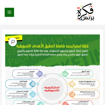
خطي
لى
لمحتوى
كمية
بناء
خطة
استراتيجية
تسويقية
شاملة
|
تحقيق
أهدافك
وتعزيز
علامتك
التجارية