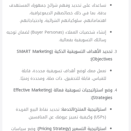
نساعدك على تحديد وفهم شرائح جمهورك المستهدف
بدقة، بما في ذلك خصائصهم الديموغرافية،
اهتماماتهم، سلوكياتهم الشرائية، واحتياجاتهم.
إنشاء شخصيات العملاء (Buyer Personas) لضمان توجيه
رسائلك التسويقية بفعالية.
تحديد الأهداف التسويقية الذكية (SMART Marketing
Objectives):
نعمل معك لوضع أهداف تسويقية محددة، قابلة
للقياس، قابلة للتحقيق، ذات صلة، ومحددة زمنيًا.
وضع استراتيجيات تسويقية فعالة (Effective Marketing
Strategies):
استراتيجية المنتج/الخدمة:
تحديد نقاط البيع الفريدة
(USPs) وكيفية تمييز عروضك عن المنافسين.
استراتيجية التسعير (Pricing Strategy):
وضع سياسات