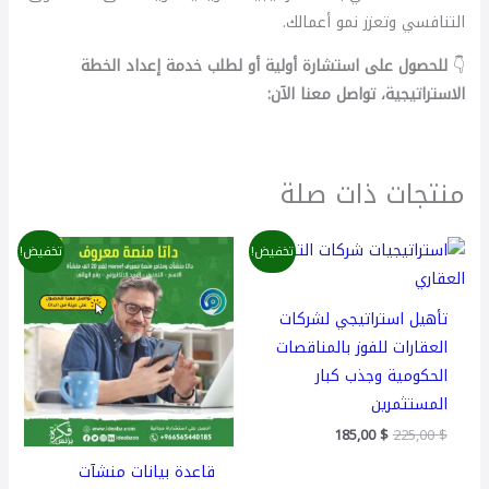
التنافسي وتعزز نمو أعمالك.
👇
للحصول على استشارة أولية أو لطلب خدمة إعداد الخطة
الاستراتيجية، تواصل معنا الآن:
منتجات ذات صلة
السعر
السعر
السعر
السعر
تخفيض!
تخفيض!
الأصلي
الحالي
الأصلي
الحالي
هو:
هو:
هو:
هو:
50,00 $.
85,00 $.
185,00 $.
225,00 $.
تأهيل استراتيجي لشركات
العقارات للفوز بالمناقصات
الحكومية وجذب كبار
المستثمرين
185,00
$
225,00
$
قاعدة بيانات منشآت