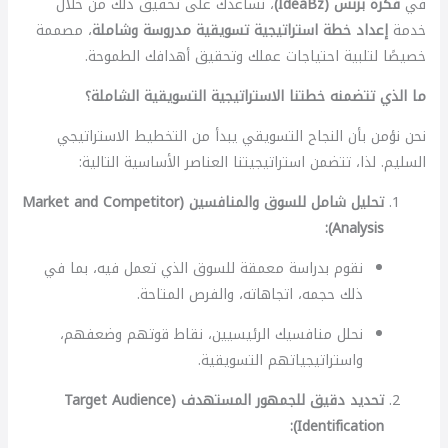
في
فكرة بزنس (IdeaBz)
، نساعدك على تحقيق ذلك من خلال
خدمة
إعداد خطة استراتيجية تسويقية مدروسة وشاملة
، مصممة
خصيصًا لتلبية احتياجات عملك وتحقيق أهدافك الطموحة.
ما الذي تتضمنه خطتنا الاستراتيجية التسويقية الشاملة؟
نحن نؤمن بأن النجاح التسويقي يبدأ من التخطيط الاستراتيجي
السليم. لذا، تتضمن استراتيجيتنا العناصر الأساسية التالية:
تحليل شامل للسوق والمنافسين (Market and Competitor
Analysis):
نقوم بدراسة معمقة للسوق الذي تعمل فيه، بما في
ذلك حجمه، اتجاهاته، والفرص المتاحة.
نحلل منافسيك الرئيسيين، نقاط قوتهم وضعفهم،
واستراتيجياتهم التسويقية.
تحديد دقيق للجمهور المستهدف (Target Audience
Identification):