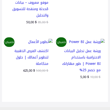
موقع معروف – بيانات
مُحدثة ومنقحة للتسويق
والتحليل
50,00
$
85,00
$
السعر
السعر
السعر
السعر
تخفيض!
تخفيض!
الأصلي
الحالي
الأصلي
الحالي
هو:
هو:
هو:
هو:
ورشة عمل تحليل البيانات
اكتشف الفرص الذهبية
425,00 $.
500,00 $.
5,00 $.
10,00 $.
الاحترافية باستخدام
لتطوير أعمالك | حلول
Power BI | طور مهاراتك
متكاملة
مع خصم 25%
425,00
$
500,00
$
5,00
$
10,00
$