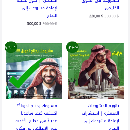
لمشروعك في السوق
المتعثرة | حلول عملية
الخليجي
لإعادة مشروعك إلى
النجاح
220,00
$
300,00
$
300,00
$
500,00
$
السعر
السعر
السعر
السعر
تخفيض!
تخفيض!
الأصلي
الحالي
الأصلي
الحالي
هو:
هو:
هو:
هو:
225,00 $.
275,00 $.
80,00 $.
120,00 $.
تقويم المشروعات
مشروعك يحتاج تمويلاً؟
المتعثرة | استشارات
اكتشف كيف ساعدنا
لإعادة مشروعك إلى
عميلاً في قطاع الأغذية
النجاح
على الانطلاق من فكرة