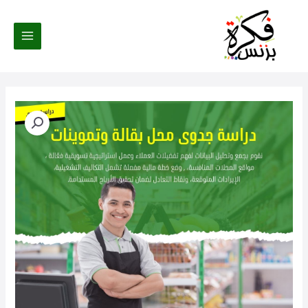
خطي
لى
لمحتوى
كمية
دراسة
جدوى
محل
بقالة
|
مشروع
تموينات
بأرباح
مضمونة