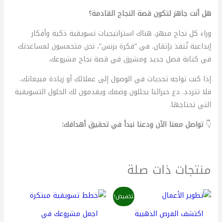
هل أنت جاهز لتكون قصة النجاح القادمة؟
وراء كل نجاح مبهر، هناك استراتيجيات تسويقية ذكية وأفكار
إبداعية تُنفذ بإتقان. في “فكرة بزنس”، نحن متحمسون لمساعدتك
في كتابة فصل جديد ومشرق في قصة نجاح مشروعك.
إذا كنت تواجه تحديات في الوصول إلى عملائك أو زيادة مبيعاتك،
فلا تتردد. دع خبرائنا يحللون وضعك ويقدمون لك الحلول التسويقية
التي تحتاجها.
👇
تواصل معنا الآن ودعنا نبدأ في تحقيق أهدافك:
منتجات ذات صلة
السعر
السعر
تخفيض!
الأصلي
الحالي
هو:
هو:
اكتشف الفرص الذهبية
اجعل مشروعك في
425,00 $.
500,00 $.