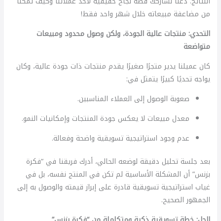
النتائج. دعنا نشاركك قصة نجاح حقيقية لأحد عملائنا وكيف تمكنا
من مضاعفة مبيعاته خلال شهر واحد فقط!
التحدي: منتجات عالية الجودة، ولكن وصول محدود ومبيعات
متواضعة
كان عميلنا يدير متجرًا صغيرًا يقدم منتجات ذات جودة عالية، وكان
يواجه تحديًا كبيرًا يتمثل في:
صعوبة الوصول إلى العملاء المناسبين.
معدل مبيعات لا يعكس جودة المنتجات وإمكانيات النمو.
عدم وجود استراتيجية تسويقية واضحة وفعالة.
بعد جلسة تحليل دقيقة لوضعه الحالي، أدرك فريقنا في “فكرة
بزنس” أن المشكلة الأساسية لم تكن في المنتج نفسه، بل في
غياب استراتيجية تسويقية قادرة على إبراز قيمته والوصول به إلى
الجمهور الصحيح.
الحل: خطة تسويقية ذكية ومتكاملة من “فكرة بزنس”