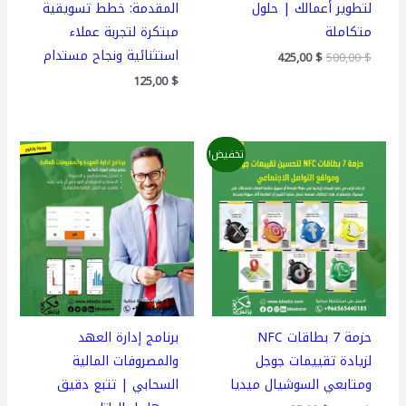
لتطوير أعمالك | حلول
المقدمة: خطط تسويقية
متكاملة
مبتكرة لتجربة عملاء
استثنائية ونجاح مستدام
425,00
$
500,00
$
125,00
$
السعر
السعر
تخفيض!
الأصلي
الحالي
هو:
هو:
35,00 $.
50,00 $.
حزمة 7 بطاقات NFC
برنامج إدارة العهد
لزيادة تقييمات جوجل
والمصروفات المالية
ومتابعي السوشيال ميديا
السحابي | تتبع دقيق