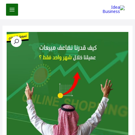
خطي
لى
لمحتوى
كمية
دراسة
حالة:
كيف
ضاعفنا
مبيعات
متجر
صغير
خلال
شهر
واحد
فقط
باستراتيجية