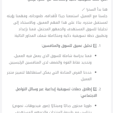
هنا بدأ السحر! 🪄
جلسنا مع العميل، استمعنا جيدًا لأهدافه، طموحاته، وفهمنا رؤيته
لمستقبل متجره. بناءً على هذا الفهم العميق، وبالاستناد إلى
تحليلنا للسوق المستهدف والجمهور المحتمل، قمنا بإعداد
وتطبيق خطة تسويقية ذكية ومتكاملة شملت المحاور التالية:
1️⃣
تحليل عميق للسوق والمنافسين:
قمنا بدراسة شاملة للسوق الذي يعمل فيه العميل،
وتحديد نقاط القوة والضعف لدى المنافسين الرئيسيين.
حددنا الفرص المتاحة التي يمكن استغلالها لتمييز متجر
العميل.
2️⃣
إطلاق حملات تسويقية إبداعية عبر وسائل التواصل
الاجتماعي:
طورنا محتوى جذابًا ومبتكرًا (صور، فيديوهات، نصوص)
يتناسب مع طبيعة المنتجات والجمهور المستهدف.